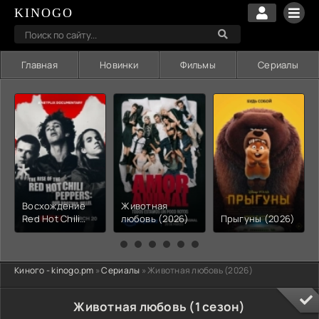
KINOGO
Главная
Новинки
Фильмы
Сериалы
Восхождение
Животная
Red Hot Chili
любовь (2026)
Прыгуны (2026)
Peppers: Наш
брат Хиллел
(2026)
Киного - kinogo.pm
»
Сериалы
» Животная любовь (2026)
Животная любовь (1 сезон)