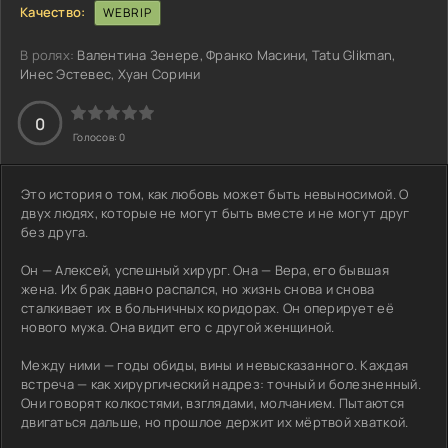
Качество:
WEBRIP
В ролях:
Валентина Зенере, Франко Масини, Tatu Glikman,
Инес Эстевес, Хуан Сорини
3
4
5
0
Голосов:
0
Это история о том, как любовь может быть невыносимой. О
двух людях, которые не могут быть вместе и не могут друг
без друга.
Он — Алексей, успешный хирург. Она — Вера, его бывшая
жена. Их брак давно распался, но жизнь снова и снова
сталкивает их в больничных коридорах. Он оперирует её
нового мужа. Она видит его с другой женщиной.
Между ними — годы обиды, вины и невысказанного. Каждая
встреча — как хирургический надрез: точный и болезненный.
Они говорят колкостями, взглядами, молчанием. Пытаются
двигаться дальше, но прошлое держит их мёртвой хваткой.