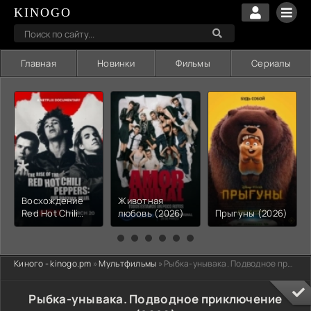
KINOGO
Главная
Новинки
Фильмы
Сериалы
Восхождение
Животная
Red Hot Chili
любовь (2026)
Прыгуны (2026)
Peppers: Наш
брат Хиллел
(2026)
Киного - kinogo.pm
»
Мультфильмы
» Рыбка-унывака. Подводное приключение (2026)
Рыбка-унывака. Подводное приключение