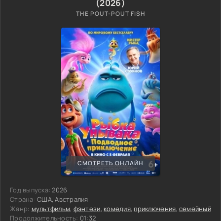
(2026)
THE POUT-POUT FISH
СМОТРЕТЬ ОНЛАЙН
Год выпуска:
2026
Страна:
США, Австралия
Жанр:
мультфильм
,
фэнтези
,
комедия
,
приключения
,
семейный
Продолжительность:
01:32