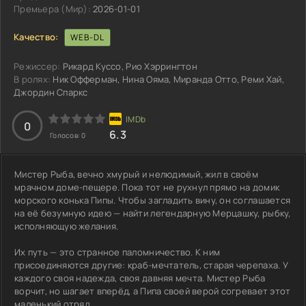
Премьера (Мир):
2026-01-01
Качество:
WEB-DL
Режиссер:
Рикард Куссо, Рио Хэррингтон
В ролях:
Ник Офферман, Нина Ояма, Миранда Отто, Реми Хай,
Джордин Спаркс
3
4
5
0
6.3
Голосов:
0
Мистер Рыба, вечно хмурый и нелюдимый, жил в своём
мрачном доме-пещере. Пока тот не рухнул прямо на домик
морского конька Пипы. Чтобы загладить вину, он соглашается
на её безумную идею — найти легендарную Мерцашку, рыбку,
исполняющую желания.
Их путь — это странное паломничество. К ним
присоединяются другие: краб-мечтатель, старая черепаха. У
каждого своя надежда, своя давняя мечта. Мистер Рыба
ворчит, но шагает вперёд, а Пипа своей верой согревает этот
маленький отряд.