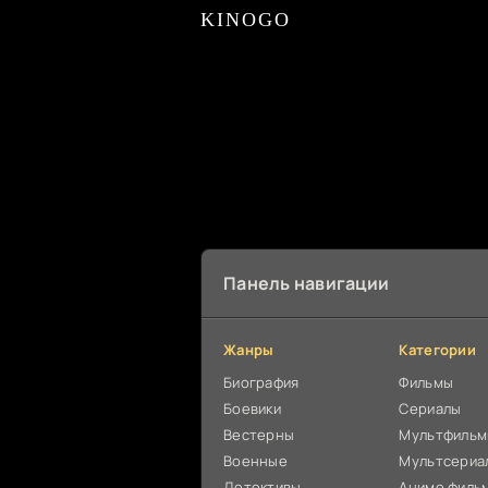
KINOGO
Панель навигации
Жанры
Категории
Биография
Фильмы
Боевики
Сериалы
Вестерны
Мультфиль
Военные
Мультсериа
Детективы
Аниме филь