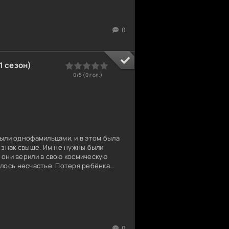
обеих сторон. Но постепенно в этой
и. Барс видит не просто жертву, а
евушку. Полина замечает в нём не
0
боль.
 сезон)
0
1
2
3
4
5
0/5 (
0
гол.)
были однофамильцами, и в этом была
, знак свыше. Им не нужны были
— они верили в свою космическую
илось несчастье. Потеря ребёнка
орая разломила их мир пополам. Гена
ёл к лучшей подруге Оксаны, оставив
оторое казалось бездонным. Всё
 дом, работа, достоинство. Она
дне. И тогда появился Михаил. Не со
 мудростью и
0