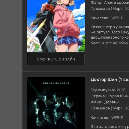
Жанр:
Аниме сериа
Премьера (Мир):
20
Качество:
WEB-DL
Каждое утро у школ
же ритуал. Того Са
дисциплинарного ко
Кохинату — её юбка
он — образец прави
нарушительница. Их
дополнительных зан
СМОТРЕТЬ ОНЛАЙН
идеален: учёба даёт
принципиальность б
упрямство. Под мас
обычный, немного 
Доктор Шин (1 се
Год выпуска:
2026
Страна:
Корея Южн
Жанр:
Дорамы
Премьера (Мир):
20
Качество:
WEB-DL
Это история о хирур