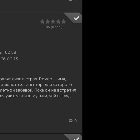
0
1
2
3
4
5
0/5 (
0
гол.)
ь:
02:58
26-02-13
равят сила и страх. Ромео — имя,
и шёпотом, гангстер, для которого
ётной забавой. Пока он не встретил
ая учительница музыки, чей взгляд
 осколки. В ней не было ни капли лжи,
ия, которой он жаждал дышать. Но
бости. Пока Ромео пытался удержать
старые союзы рушились. Началась
0
я стали охотиться друг на друга.