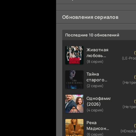
Обновления сериалов
Последние 10 обновлений
Животная
(
любовь
(LE-Pro
(2026)
(8 серия)
Тайна
(
старого
(Не тр
портрета
(2 серия)
(2026)
Однофамильцы
(
(2026)
(Не тр
(4 серия)
Река
(
Мадисон
(HDrezka
(2026)
(6 серия)