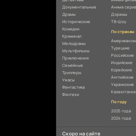
Документальные
Аниме сери
Драмы
Дорамы
Исторические
ТВ-Шоу
Комедии
По странам
Криминал
Американск
Мелодрамы
Турецкие
Мультфильмы
Российские
Приключения
Индийские
Семейные
Корейские
Триллеры
Английские
Ужасы
Украинские
Фантастика
Казахстанс
Фэнтези
По году
2025 года
2024 года
Скоро на сайте