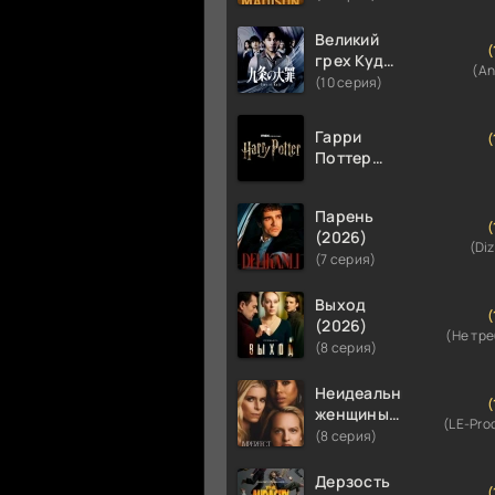
Великий
(
грех Кудзё
(An
(2026)
(10 серия)
Гарри
(
Поттер
(2026)
Парень
(
(2026)
(Diz
(7 серия)
Выход
(
(2026)
(Не тр
(8 серия)
Неидеальные
(
женщины
(LE-Pro
(2026)
(8 серия)
Дерзость
(