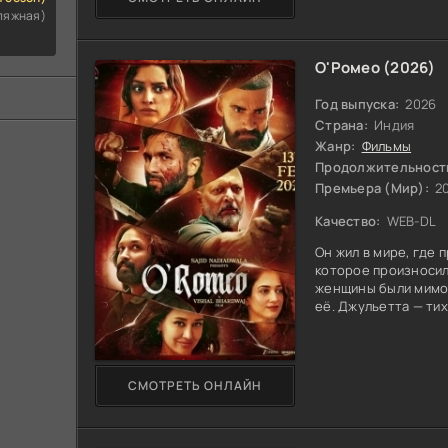
ляжная)
О'Ромео (2026)
Год выпуска:
2026
Страна:
Индия
Жанр:
Фильмы
Продолжительност
Премьера (Мир):
20
Качество:
WEB-DL
Он жил в мире, где п
которое произносил
женщины были мимол
её. Джульетта — тих
разбил его броню на
только тихая мелод
мир не прощает сла
этот хрупкий свет, 
СМОТРЕТЬ ОНЛАЙН
война. Бывшие брать
Каждая улица