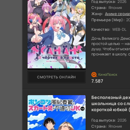
Год выпуска:
2026
Страна:
Япония
Жанр:
Аниме сериа
Премьера (Мир):
20
Качество:
WEB-DL
Дочь Великого Демо
простой целью — на
душу. Чтобы отыска
проникает в школу,
комитета. Она мето
как садовник — редк
Кёги. Его душа сияе
неё срывается призн
СМОТРЕТЬ ОНЛАЙН
же. Но Ёдзи всё пон
7.587
прямолинейности р
Бесполезный де
школьница со с
короткой юбкой (
Год выпуска:
2026
Страна:
Япония