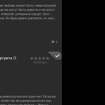
 как любовь может быть невыносимой.
ые не могут быть вместе и не могут
— Алексей, успешный хирург. Она —
на. Их брак давно распался, но жизнь
ивает их в больничных коридорах. Он
 мужа. Она видит его с другой
ми — годы обиды, вины и
ждая встреча — как хирургический
олезненный. Они говорят колкостями,
0
ем. Пытаются
ртрета (1
0
1
2
3
4
5
0/5 (
0
гол.)
шевой рухнула в один миг. Её мужа,
в убийстве её двоюродной сестры
ылась страшная правда — Вера и