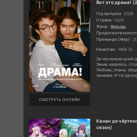
Вот это драма! (
Год выпуска:
2026
Страна:
США
Жанр:
Фильмы
Продолжительност
Премьера (Мир):
20
Качество:
WEB-DL
За несколько дней д
Эмма, казалось, сто
Любовь, планы, общ
линейке. И тогда он
откровение. Невинно
удар под дых. Вот и
трещину. Не громкий
Вопросы, которые н
СМОТРЕТЬ ОНЛАЙН
страшно услышать. 
Чарли не может заб
Канан до чёртико
сезон)