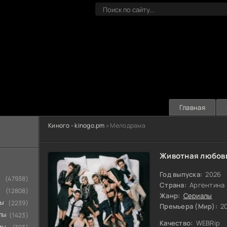
Главная
Киного - kinogo.pm
» Мелодрама
Животная любовь
Год выпуска:
2026
(47938)
Страна:
Аргентина
(12808)
Жанр:
Сериалы
мы
(2239)
Премьера (Мир):
20
лы
(1423)
Качество:
WEBRip
мы