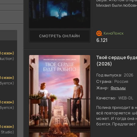
Михаил были любовн
следствие неожидан
оказалось железное 
свободе. В это врем
Полина, привозят с
Кирилл Скворцов, м
СМОТРЕТЬ ОНЛАЙН
жена художника, ис
6.121
1 сезон)
Твоё сердце буд
duction)
(2026)
Год выпуска:
2026
1 сезон)
Страна:
Россия
ебуется)
Жанр:
Фильмы
Качество:
WEB-DL
1 сезон)
Полина приходит в н
ебуется)
всё повторяется: шё
может. И тогда она 
боятся. Предлагает 
1 сезон)
становится щитом. 
 Studio)
Сначала это игра. О