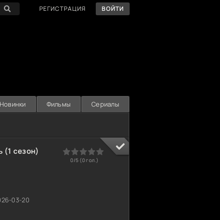
РЕГИСТРАЦИЯ
ВОЙТИ
Новинки
Фильмы
Сериалы
 (1 сезон)
0
1
2
3
4
5
0/5 (
0
гол.)
26-03-20