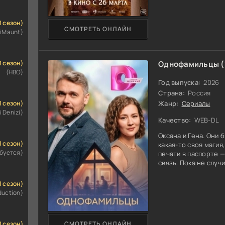
холодный расчёт с 
игре появляются щел
1 сезон)
упрямую, ранимую д
СМОТРЕТЬ ОНЛАЙН
iMaunt)
только злость, но и 
1 сезон)
Однофамильцы (1
(HBO)
Год выпуска:
2026
Страна:
Россия
1 сезон)
Жанр:
Сериалы
i Denizi)
Качество:
WEB-DL
Оксана и Гена. Они 
1 сезон)
какая-то своя магия
ебуется)
печати в паспорте 
связь. Пока не случ
стала трещиной, кот
не выдержал. Он уш
1 сезон)
её одну с горем, к
duction)
посыпалось следом:
оказалась на самом 
страстью, а с тихой
1 сезон)
СМОТРЕТЬ ОНЛАЙН