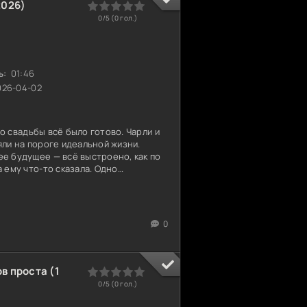
2026)
0
1
2
3
4
5
0/5 (
0
гол.)
ь:
01:46
26-04-02
о свадьбы всё было готово. Чарли и
яли на пороге идеальной жизни.
ее будущее — всё выстроено, как по
а ему что-то сказала. Одно
е с её точки зрения, но для него —
 всё. Мир, который они строили, дал
 скандал, а тихое оцепенение.
ельзя задать. Ответы, которых
0
Теперь между ними стоит эта правда.
ыть, Эмма не может
в проста (1
0
1
2
3
4
5
0/5 (
0
гол.)