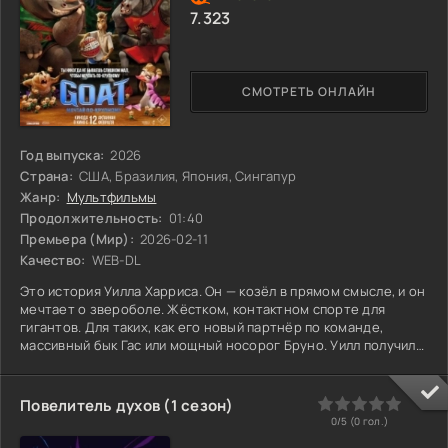
7.323
СМОТРЕТЬ ОНЛАЙН
Год выпуска:
2026
Страна:
США, Бразилия, Япония, Сингапур
Жанр:
Мультфильмы
Продолжительность:
01:40
Премьера (Мир):
2026-02-11
Качество:
WEB-DL
Это история Уилла Харриса. Он — козёл в прямом смысле, и он
мечтает о звероболе. Жёстком, контактном спорте для
гигантов. Для таких, как его новый партнёр по команде,
массивный бык Гас или мощный носорог Бруно. Уилл получил
шанс. Единственный в своём роде. Его не ждали. На него
смотрели свысока, в буквальном смысле. Видели лишь мелкую
помеху на поле. Но Уилл видел игру иначе. Быстрее,
0
1
2
3
4
5
Повелитель духов (1 сезон)
изобретательнее. Там, где другие полагались на грубую силу,
0/5 (
0
гол.)
он находил лазейку, обманный манёвр, неожиданный