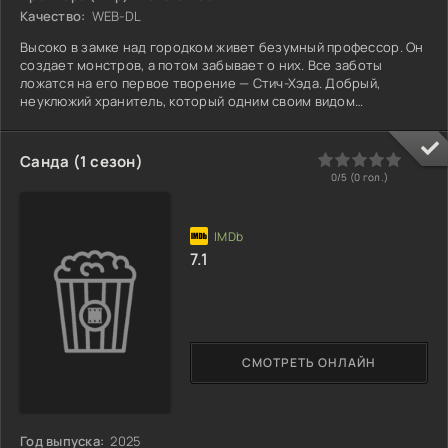
Качество:
WEB-DL
Высоко в замке над городком живет безумный профессор. Он
создает монстров, а потом забывает о них. Все заботы
ложатся на его первое творение — Стич-Хэда. Добрый,
неуклюжий хранитель, который одним своим видом
успокаивает самых диких тварей. Он кормит их, утешает,
мирит их буйные нравы. Но однажды в город приезжает цирк.
Его директор, ловец диковинок, замечает Стич-Хэда. Он сулит
0
1
2
3
4
5
Санда (1 сезон)
ему славу, богатство, признание толпы — всё то, чего тому
0/5 (
0
гол.)
так не хватало в одиночестве башен. И Стич-Хэд поддается
7.1
СМОТРЕТЬ ОНЛАЙН
Год выпуска:
2025