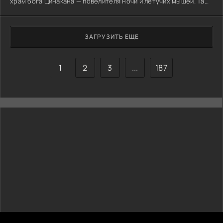
храм бога Цинакана — повелителя ночи и летучих мышей. Там,
среди теней и камня, старый воин Акатцин стал его тенью. Он
учил мальчика не просто сражаться. Учил терпению, как у
хищника в засаде. Учил слушать тишину. Йоуали ковал свою
месть в темноте. Не просто оружие — продолжение гнева и
ЗАГРУЗИТЬ ЕЩЕ
боли. Костяные клинки, прочный щит из
1
2
3
...
187