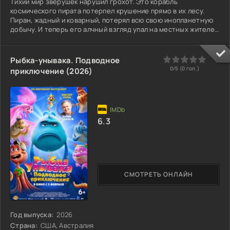
Тихий мир зверушек нарушил грохот. Это корабль
космического пирата потерпел крушение прямо в их лесу.
Пиран, жадный и коварный, потерял всю свою инопланетную
добычу. И теперь его алчный взгляд упал на местных жителей
— таких невиданных, таких идеальных для продажи. Супер
Мишка первым понял угрозу. Но он не один. Рядом верный
крокодильчик Гоша, непоседливая свинка Хрюня, мудрая
0
1
2
3
4
5
Рыбка-унывака. Подводное
панда По и другие. Их беззаботная жизнь вмиг превратилась
0/5 (
0
гол.)
приключение (2026)
в погоню и сопротивление. Пират хитер и вооружён до зубов.
Он
6.3
СМОТРЕТЬ ОНЛАЙН
Год выпуска:
2026
Страна:
США, Австралия