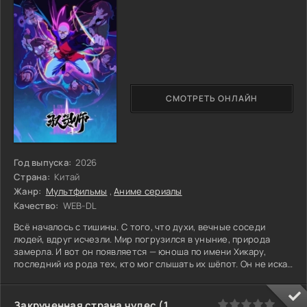
СМОТРЕТЬ ОНЛАЙН
Год выпуска:
2026
Страна:
Китай
Жанр:
Мультфильмы
,
Аниме сериалы
Качество:
WEB-DL
Всё началось с тишины. С того, что духи, вечные соседи
людей, вдруг исчезли. Мир погрузился в уныние, природа
замерла. И вот он появляется — юноша по имени Хикару,
последний из рода тех, кто мог слышать их шёпот. Он не искал
этой силы, она была ему в тягость. Пока не встретил её:
девушку-духа по имени Аяме, хрупкую и потерянную. Она
одна осталась. Вместе они отправляются в путь через
0
1
2
3
4
5
Закрученная страна чудес (1