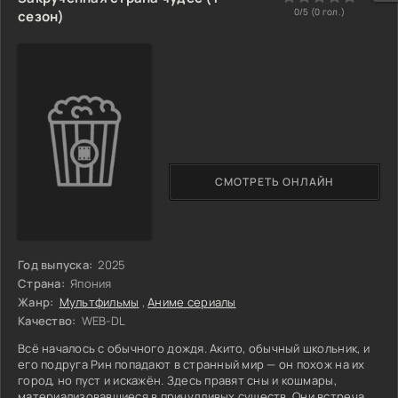
опустевшие леса и города. Хикару учится слушать мир
0/5 (
0
гол.)
сезон)
заново, а Аяме ищет ответ — куда ушли её сородичи и почему
СМОТРЕТЬ ОНЛАЙН
Год выпуска:
2025
Страна:
Япония
Жанр:
Мультфильмы
,
Аниме сериалы
Качество:
WEB-DL
Всё началось с обычного дождя. Акито, обычный школьник, и
его подруга Рин попадают в странный мир — он похож на их
город, но пуст и искажён. Здесь правят сны и кошмары,
материализовавшиеся в причудливых существ. Они встречают