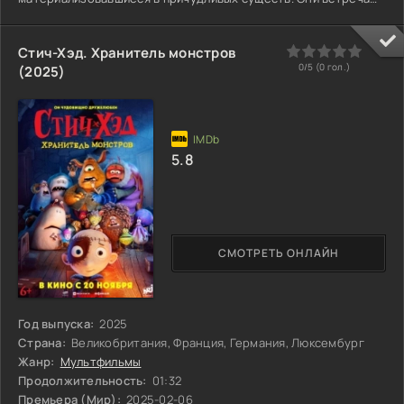
девушку по имени Урара. Она знает путь домой, но для этого
нужно найти Сердце Мира — хрупкий кристалл, что
поддерживает баланс. За ним охотится таинственный Страж,
0
1
2
3
4
5
Стич-Хэд. Хранитель монстров
считающий, что людям здесь не место. Путешествие
0/5 (
0
гол.)
(2025)
становится испытанием. Акито борется со своими страхами,
5.8
СМОТРЕТЬ ОНЛАЙН
Год выпуска:
2025
Страна:
Великобритания, Франция, Германия, Люксембург
Жанр:
Мультфильмы
Продолжительность:
01:32
Премьера (Мир):
2025-02-06