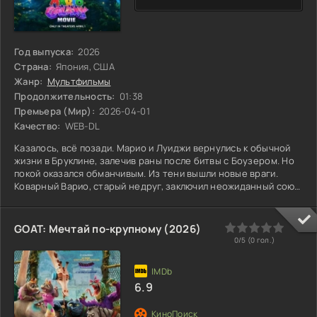
Год выпуска:
2026
Страна:
Япония, США
Жанр:
Мультфильмы
Продолжительность:
01:38
Премьера (Мир):
2026-04-01
Качество:
WEB-DL
Казалось, всё позади. Марио и Луиджи вернулись к обычной
жизни в Бруклине, залечив раны после битвы с Боузером. Но
покой оказался обманчивым. Из тени вышли новые враги.
Коварный Варио, старый недруг, заключил неожиданный союз
с Боузером-младшим, жаждущим отомстить за отца. Их цель
проста и ужасна — мировое господство. Теперь братьям
снова приходится взяться за дело. К ним присоединяются
0
1
2
3
4
5
GOAT: Мечтай по-крупному (2026)
верные друзья: Принцесса Пич, Тоад и даже озорной Йоши.
0/5 (
0
гол.)
Вместе они отправляются в новое путешествие — уже не
6.9