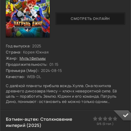
СМОТРЕТЬ ОНЛАЙН
Год выпуска:
2025
Страна:
Корея Южная
Жанр:
Мультфильмы
Продолжительность:
01:15
Премьера (Мир):
2024-08-15
Качество:
WEB-DL
С далёкой планеты прибыла вождь Хулла. Она похитила
древнего динозавра Ниясу — ключ к невероятной силе. Её
цель — поработить Землю. Юджин и его команда, Патруль
Дино, понимают: остановить её можно только одним
способом. Нужно найти пятерых древних существ,
рассеянных по миру. Каждая встреча — это испытание, каждая
находка дарит частицу забытой мощи. Их путь полон
0
1
2
3
4
5
Бэтмен-ацтек: Столкновение
опасностей. Они спешат, зная, что время работает против
0/5 (
0
гол.)
империй (2025)
них. С каждым новым союзником сила Хуллы меркнет, а у