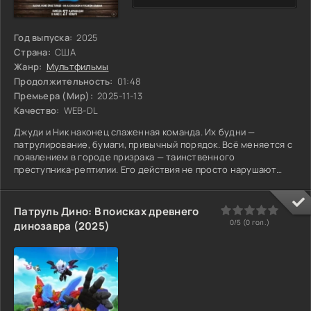
Год выпуска:
2025
Страна:
США
Жанр:
Мультфильмы
Продолжительность:
01:48
Премьера (Мир):
2025-11-13
Качество:
WEB-DL
Джуди и Ник наконец слаженная команда. Их будни —
патрулирование, бумаги, привычный порядок. Всё меняется с
появлением в городе призрака — таинственного
преступника-рептилии. Его действия не просто нарушают
закон, они будто расшатывают сами устои Зверополиса.
Расследование заводит партнёров в районы, которых нет на
туристических картах. Мир теней и полунамёков. Здесь им
0
1
2
3
4
5
Патруль Дино: В поисках древнего
приходится забыть об уставе. Они уходят в подполье,
0/5 (
0
гол.)
динозавра (2025)
работая под прикрытием. Старые правила больше не
действуют. Их ждут