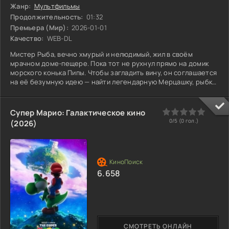
Жанр:
Мультфильмы
Продолжительность:
01:32
Премьера (Мир):
2026-01-01
Качество:
WEB-DL
Мистер Рыба, вечно хмурый и нелюдимый, жил в своём
мрачном доме-пещере. Пока тот не рухнул прямо на домик
морского конька Пипы. Чтобы загладить вину, он соглашается
на её безумную идею — найти легендарную Мерцашку, рыбку,
исполняющую желания. Их путь — это странное
паломничество. К ним присоединяются другие: краб-
мечтатель, старая черепаха. У каждого своя надежда, своя
0
1
2
3
4
5
Супер Марио: Галактическое кино
давняя мечта. Мистер Рыба ворчит, но шагает вперёд, а Пипа
0/5 (
0
гол.)
(2026)
своей верой согревает этот маленький отряд. Они
преодолевают тёмные
6.658
СМОТРЕТЬ ОНЛАЙН