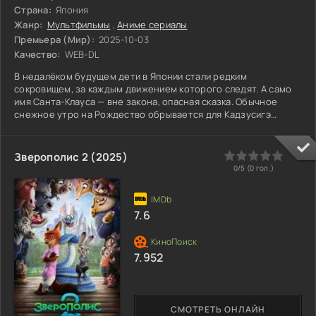
Страна:
Япония
Жанр:
Мультфильмы
,
Аниме сериалы
Премьера (Мир):
2025-10-03
Качество:
WEB-DL
В недалёком будущем дети в Японии стали редким
сокровищем, за каждым движением которого следят. А само
имя Санта-Клауса — вне закона, опасная сказка. Обычное
снежное утро на Рождество обрывается для Кадзусигэ
Санды. На него нападает одноклассница, Фуюмура. В её
глазах — отчаяние. Она умоляет его, потомка того самого
Санты, найти пропавшую подругу, Оно. И в этот момент всё
0
1
2
3
4
5
Зверополис 2 (2025)
становится ясно. Взрослые, те самые, что должны защищать,
0/5 (
0
гол.)
— они и есть угроза. Система лжёт. Тихое прозрение
переворачивает
7.6
7.952
СМОТРЕТЬ ОНЛАЙН