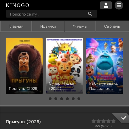
KINOGO
Главная
Новинки
Фильмы
Сериалы
Супер Мишка
Рыбка-унывака.
Прыгуны (2026)
(2026)
Подводное
приключение
(2026)
0
1
2
3
4
5
Прыгуны (2026)
0/5 (
0
гол.)