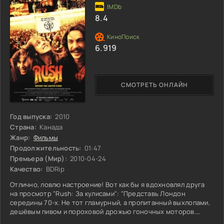
8.4
6.919
СМОТРЕТЬ ОНЛАЙН
Год выпуска:
2010
Страна:
Канада
Жанр:
Фильмы
Продолжительность:
01:47
Премьера (Мир):
2010-04-24
Качество:
BDRip
Отлично, ловлю настроение! Вот как бы я вдохновлял друга
на просмотр "Rush: За кулисами": "Представь Лондон
середины 70-х. Не тот гламурный, а пропитанный выхлопами,
дешёвым пивом и пороховой дрожью гоночных моторов.
**Джеймс Хант** – само воплощение хаоса: золотые кудри,