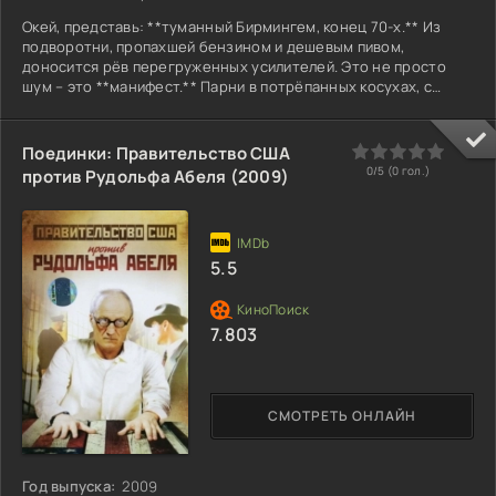
Окей, представь: **туманный Бирмингем, конец 70-х.** Из
подворотни, пропахшей бензином и дешевым пивом,
доносится рёв перегруженных усилителей. Это не просто
шум – это **манифест.** Парни в потрёпанных косухах, с
гитарами тяжелее чем их зарплата на заводе, строят нечто
новое, сырое, мощное. **Их оружие – искажённые гитарные
ноты, их щит – презрение «приличного общества».** Их
0
1
2
3
4
5
Поединки: Правительство США
подталкивает не апокалипсис, а **жгучее желание доказать.**
0/5 (
0
гол.)
против Рудольфа Абеля (2009)
Доказать, что их музыка – не просто грохот, а искусство. Что
5.5
7.803
СМОТРЕТЬ ОНЛАЙН
Год выпуска:
2009