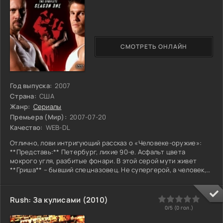
СМОТРЕТЬ ОНЛАЙН
Год выпуска:
2007
Страна:
США
Жанр:
Сериалы
Премьера (Мир):
2007-07-20
Качество:
WEB-DL
Отлично, лови интригующий рассказ о «Человеке-оружие»:
**Представь:** Петербург, лихие 90-е. Асфальт цвета
мокрого угля, разбитые фонари. В этой серой мути живет
**Гриша** – бывший спецназовец. Не супергерой, а человек,
чья война давно кончилась, но не отпускает. Он движется как
тень, взгляд – прицел, мир сузился до точки. Запах дешёвого
табака и старой тоски от него не выветривается. **Что его
0
1
2
3
4
5
Rush: За кулисами (2010)
ломает с места?** Не апокалипсис, а тихий звонок: пропал
0/5 (
0
гол.)
младший брат, Сашка. Не герой, а забулдыга,