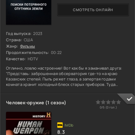
СМОТРЕТЬ ОНЛАЙН
Год выпуска:
2023
Страна:
США
Жанр:
Фильмы
Продолжительность:
00:22
Качество:
HDTV
Отлично, ловлю настроение! Вот как бы я заманивал друга:
"Представь: заброшенная обсерватория где-то на краю
Казахских степей. Пыль режет глаза, а запертая годами
комната хранит холодный блеск старых приборов. Туда
врывается **Лера** – молодой астрофизик, почти девочка, но
с упрямством бульдога и тенью отца-первооткрывателя,
пропавшего десятилетия назад. Не слава манит ее, а **один-
0
1
2
3
4
5
Человек-оружие (1 сезон)
единственный сигнал**, глухой эхо-импульс, пойманный на
0/5 (
0
гол.)
самодельную антенну. Он совпадает с последней записью
8.3