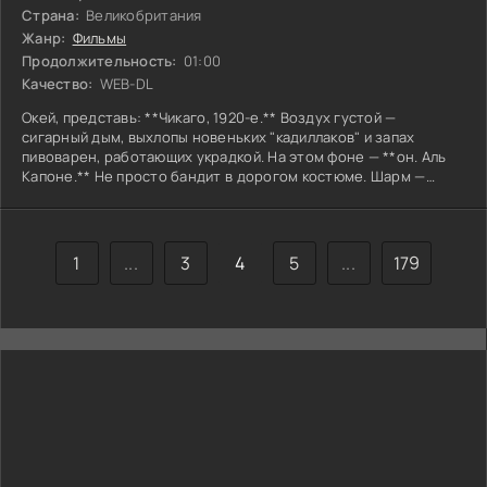
Страна:
Великобритания
Жанр:
Фильмы
Продолжительность:
01:00
Качество:
WEB-DL
Окей, представь: **Чикаго, 1920-е.** Воздух густой —
сигарный дым, выхлопы новеньких "кадиллаков" и запах
пивоварен, работающих украдкой. На этом фоне — **он. Аль
Капоне.** Не просто бандит в дорогом костюме. Шарм —
острый как бритва, улыбка — холодная, как февральское
озеро Мичиган. Он строит не банду, а **тень
правительства**, где законы пишутся обрезом и долларом.
Что его движет? **Контроль.** Не просто деньги, а власть
1
...
3
4
5
...
179
над хаосом Сухого закона. Каждый пустой бокал в баре — его