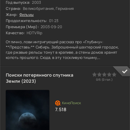
Год выпуска:
2003
Страна:
Великобритания, Германия
Жанр:
Фильмы
Продолжительность:
01:23
Премьера (Мир):
2003-09-20
Качество:
HDTVRip
Отлично, лови интригующий рассказ про «Глубину»:
**Представь:** Сибирь. Заброшенный шахтерский городок,
где ржавые рельсы тонут в крапиве, а стены домов хранят
копоть прошлого. Сюда, в эту тоскливую тишину,
возвращается **Сергей**. Не герой – просто парень,
уставший от всего, пытающийся собрать осколки своей жизни
после личной катастрофы. **Что толкает?** Не громкий
0
1
2
3
4
5
Поиски потерянного спутника
призыв, а тихое, ноющее **отчаяние**. Здесь, в городе его
0/5 (
0
гол.)
Земли (2023)
детства, бесследно исчезает кто-то очень близкий. И Сергей
понимает:
7.518