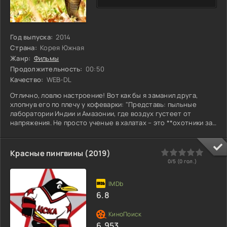
Год выпуска:
2014
Страна:
Корея Южная
Жанр:
Фильмы
Продолжительность:
00:50
Качество:
WEB-DL
Отлично, ловлю настроение! Вот как бы я заманил друга,
хлопнув его по плечу у кофеварки: "Представь: пыльные
лаборатории Индии и Амазонии, где воздух густеет от
напряжения. Не просто ученые в халатах – это **охотники за
невидимым убийцей**. Каждый их шаг – баланс на лезвии: вот
герпетолог ловит черную мамбу голыми руками, его пальцы
*знают* каждый мускул змеи, но одно дрогнувшее веко – и
0
1
2
3
4
5
Красные пингвины (2019)
счет идет на минуты. Что их гонит? Не апокалипсис, а
0/5 (
0
гол.)
**личная ярость против невежества**. Каждый год
6.8
6.953