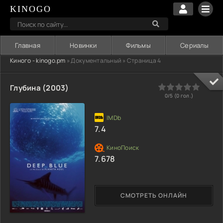
KINOGO
Главная
Новинки
Фильмы
Сериалы
Киного - kinogo.pm
» Документальный » Страница 4
0
1
2
3
4
5
Глубина (2003)
0/5 (
0
гол.)
7.4
7.678
СМОТРЕТЬ ОНЛАЙН