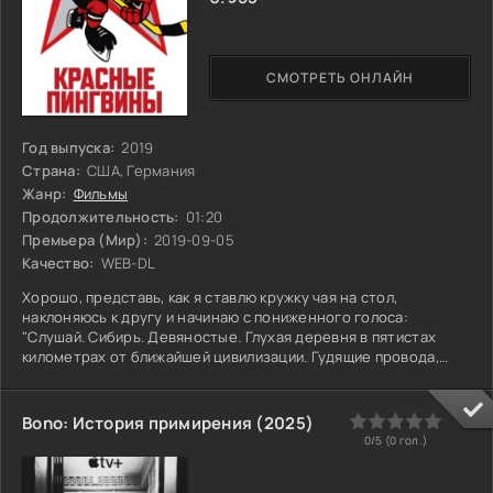
СМОТРЕТЬ ОНЛАЙН
Год выпуска:
2019
Страна:
США, Германия
Жанр:
Фильмы
Продолжительность:
01:20
Премьера (Мир):
2019-09-05
Качество:
WEB-DL
Хорошо, представь, как я ставлю кружку чая на стол,
наклоняюсь к другу и начинаю с пониженного голоса:
"Слушай. Сибирь. Девяностые. Глухая деревня в пятистах
километрах от ближайшей цивилизации. Гудящие провода,
ржавый "Запорожец" у забора – и Алёша. Подросток, чей мир –
это скука, пыльные дороги и пьяные разговоры взрослых о
непонятном "рынке". Его отец, местный милиционер, вдруг
0
1
2
3
4
5
Bono: История примирения (2025)
исчезает после ночного вызова. Не в первый раз, но в этот
0/5 (
0
гол.)
раз – слишком тихо, слишком