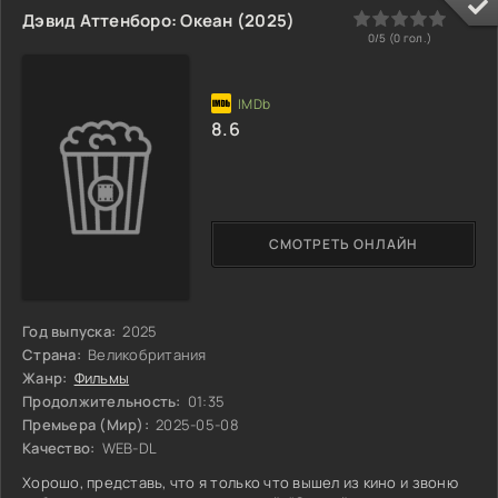
десять лет. Внутри – не письмо, не деньги. А связка ключей от
0
1
2
3
4
5
Дэвид Аттенборо: Океан (2025)
заброшенного портового склада и потрёпанный блокнот с
0/5 (
0
гол.)
цифрами. **Без пояснений.** И вот Боно стоит перед
8.6
СМОТРЕТЬ ОНЛАЙН
Год выпуска:
2025
Страна:
Великобритания
Жанр:
Фильмы
Продолжительность:
01:35
Премьера (Мир):
2025-05-08
Качество:
WEB-DL
Хорошо, представь, что я только что вышел из кино и звоню