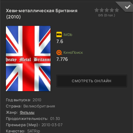
ослепительная улыбка, живет на грани – на треке и в баре. А
напротив него – **Ники Лауда**. Хладнокровный, точный как
0
1
2
3
4
5
Хеви-металлическая Британия
швейцарский хронометр, его считают бесчувственным
0/5 (
0
гол.)
(2010)
роботом за рулем "Феррари". Два
7.6
7.776
СМОТРЕТЬ ОНЛАЙН
Год выпуска:
2010
Страна:
Великобритания
Жанр:
Фильмы
Продолжительность:
01:30
Премьера (Мир):
2010-03-07
Качество:
SATRip