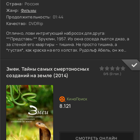
Страна:
Россия
Жанр:
Фильмы
Продолжительность:
01:44
Качество:
DVDRip
Отлично, лови интригующий набросок для друга:
**Представь:** Бруклин, 1957. Из окна соседа льется джаз, а
за стеной его квартиры – тишина. Не просто тишина, а
*густая*, как краска на его холстах. Рудольф Абель, он же
"художник", – человек с лицом, высеченным из гранита, и
глазами, которые видят все, но ничего не выдают. Живет по
расписанию, рисует абстракции... и знает слишком много
0
1
2
3
4
5
Змеи. Тайны самых смертоносных
секретов не своей страны. А теперь – резкий прыжок во
0/5 (
0
гол.)
созданий на земле (2014)
времени. Джеймс Донован, страховой юрист с
8.121
СМОТРЕТЬ ОНЛАЙН