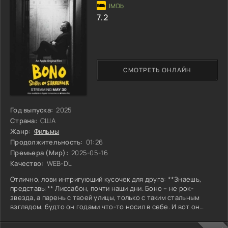
7.2
СМОТРЕТЬ ОНЛАЙН
Год выпуска:
2025
Страна:
США
Жанр:
Фильмы
Продолжительность:
01:26
Премьера (Мир):
2025-05-16
Качество:
WEB-DL
Отлично, лови интригующий кусочек для друга: **Знаешь,
представь:** Лиссабон, почти наши дни. Боно – не рок-
звезда, а парень с твоей улицы, только с таким стальным
взглядом, будто он годами что-то носил в себе. И вот он
получает... коробку. Старую, потёртую, из-под снарядов,
кажется. **От отца.** Того самого, с кем не разговаривал