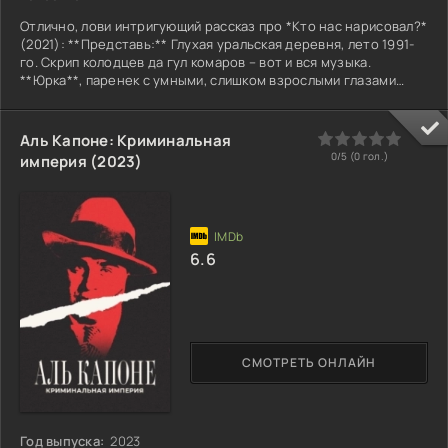
Отлично, лови интригующий рассказ про *Кто нас нарисовал?*
(2021): **Представь:** Глухая уральская деревня, лето 1991-
го. Скрип колодцев да гул комаров – вот и вся музыка.
**Юрка**, паренек с умными, слишком взрослыми глазами
(отец погиб при странных обстоятельствах год назад),
копается в старом сарае. **Пыль, пахнущая прошлым веком и
мышиными гнездами.** Его руки натыкаются не на хлам, а на
0
1
2
3
4
5
Аль Капоне: Криминальная
потрепанный альбом. **Замшелые страницы пахнут бензином
0/5 (
0
гол.)
империя (2023)
и полынью.** И на них – не фотографии, а
6.6
СМОТРЕТЬ ОНЛАЙН
Год выпуска:
2023