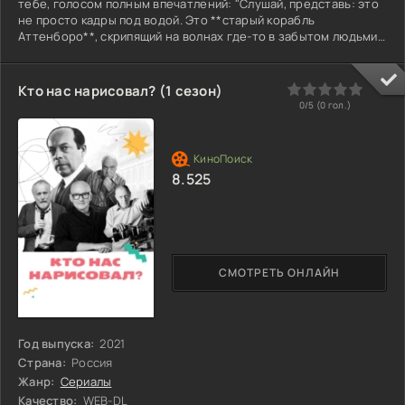
тебе, голосом полным впечатлений: "Слушай, представь: это
не просто кадры под водой. Это **старый корабль
Аттенборо**, скрипящий на волнах где-то в забытом людьми
секторе Тихого океана. **Дэвид. Сам.** Его голос, знаешь,
этот, который помнит океан *до нас*... но сейчас в нем –
срочность. Тихая, но стальная. **Он не снимает – он
0
1
2
3
4
5
Кто нас нарисовал? (1 сезон)
возвращает долг. Пока не поздно.** Что толкает? Не монстр
0/5 (
0
гол.)
из бездны. **Слишком тихий мир.** Рыбы, которые
8.525
СМОТРЕТЬ ОНЛАЙН
Год выпуска:
2021
Страна:
Россия
Жанр:
Сериалы
Качество:
WEB-DL