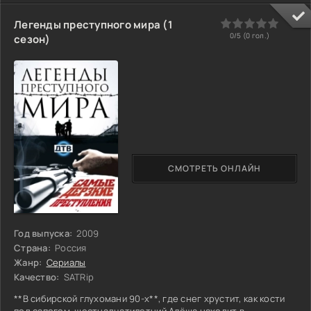
костры и стирают лица из памяти. Её сестра исчезла здесь же,
но в протоколах — лишь строчка: *"гуляла, не вернулась"*.
0
1
2
3
4
5
Легенды преступного мира (1
Чем чаще Сара копает в архивах, тем больше в её почте
0/5 (
0
гол.)
сезон)
анонимных фото — снимки заколоченных
СМОТРЕТЬ ОНЛАЙН
Год выпуска:
2009
Страна:
Россия
Жанр:
Сериалы
Качество:
SATRip
**В сибирской глухомани 90-х**, где снег хрустит, как кости