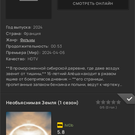
СМОТРЕТЬ ОНЛАЙН
Год выпуска:
2024
Страна:
Франция
Жанр:
Фильмы
Продолжительность:
00:53
Премьера (Мир):
2024-04-06
Качество:
HDTV
**В промороженной сибирской деревне, где даже воздух
звенит от тишины,** 16-летний Алёша находит в ржавом
ящике от боеприпасов дневник — **его страницы,
пропитанные запахом бензина и полыни, ведут к чертежу
гигантского гнезда.** Это 1997-й: вокруг — пьяные заборы,
пустые магазины, а его отец, геолог, исчез полгода назад,
оставив лишь странную записку: *«Они не птицы»*. **Соседи
0
1
2
3
4
5
Необъяснимая Земля (1 сезон)
шепчутся о «крылатых тенях» за околицей,** но при
0/5 (
0
гол.)
упоминании отца каменеют, будто язык прикусили. Алёша
замечает, что
5.8