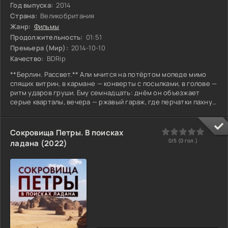
Год выпуска:
2014
Страна:
Великобритания
Жанр:
Фильмы
Продолжительность:
01:51
Премьера (Мир):
2014-10-10
Качество:
BDRip
**Берлин. Рассвет.** Али мчится на потёртом мопеде мимо
спящих витрин, в кармане — конверты с посылками, в голове —
ритм ударов груши. Ему семнадцать: днём он объезжает
серые кварталы, вечера — ржавый гараж, где перчатки пахнут
железом и старым потом. Но сегодня всё иначе: в ящике
тренера он находит конверт с деньгами и запиской *«не
задавай вопросов»*. Его семья едва держится — счет за
0
1
2
3
4
5
Сокровища Петры. В поисках
электричество, младшая сестра в рваных кроссовках. Бой в
0/5 (
0
гол.)
ладана (2022)
подпольном клубе сулит шанс вырваться, но правила